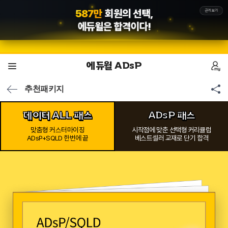
6
6
만
합격수기의 증명,
근거보기
에듀윌
은 합격이다!
에듀윌 ADsP
추천패키지
데이터 ALL 패스
ADsP 패스
맞춤형 커스터마이징
시작점에 맞춘 선택형 커리큘럼
ADsP+SQLD 한번에 끝
베스트셀러 교재로 단기 합격