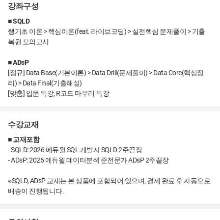
강좌구성
■ SQLD
쌩기초 이론 > 핵심이론(feat. 라이브코딩) > 실전핵심 문제풀이 > 기출
복원 모의고사
■ ADsP
[정규] Data Base(기본이론) > Data Drill(문제풀이) > Data Core(핵심정
리) > Data Final(기출해설)
[맞춤] 입문 특강, R코드 마무리 특강
수강교재
■ 교재포함
- SQLD: 2026 에듀윌 SQL 개발자 SQLD 2주끝장
- ADsP: 2026 에듀윌 데이터분석 준전문가 ADsP 2주끝장
※SQLD, ADsP 교재는 본 상품에 포함되어 있으며, 결제 완료 후 자동으로
배송이 진행됩니다.