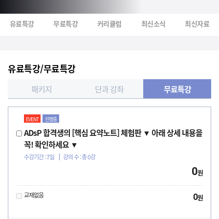
유료특강
무료특강
커리큘럼
최신소식
최신자료
유료특강/무료특강
패키지
단과 강좌
무료특강
EVENT
진행중
ADsP 합격생의 [핵심 요약노트] 체험판 ▼ 아래 상세 내용을
꼭! 확인하세요 ▼
수강기간 : 7일
강의 수 : 총 0강
0
원
교재없음
0
원