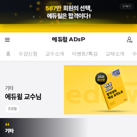
5
8
7
만
회원의 선택,
근거보기
에듀윌
은 합격이다!
에듀윌 ADsP
홈
수강신청
교수소개
이벤트/특강
교재소개
수
기타
에듀윌 교수님
프로필
기타