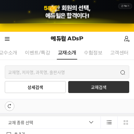
5
8
7
만
회원의 선택,
근거보기
에듀윌
은 합격이다!
에듀윌 ADsP
교수소개
이벤트/특강
교재소개
수험정보
고객센터
상세검색
교재검색