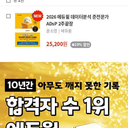
총
1
권
2026 에듀윌 데이터분석 준전문가
ADsP 2주끝장
윤소영
에듀윌
25,200
원
10% 할인